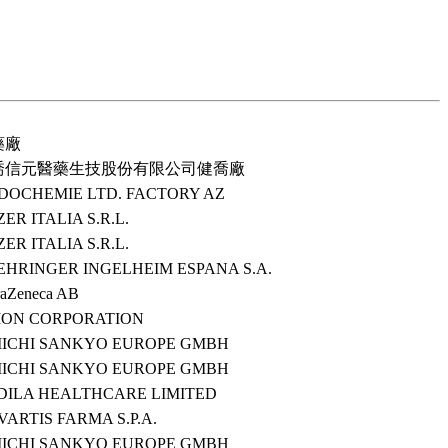
藥廠
喬信元醫藥生技股份有限公司健喬廠
DOCHEMIE LTD. FACTORY AZ
ZER ITALIA S.R.L.
ZER ITALIA S.R.L.
EHRINGER INGELHEIM ESPANA S.A.
raZeneca AB
ION CORPORATION
IICHI SANKYO EUROPE GMBH
IICHI SANKYO EUROPE GMBH
DILA HEALTHCARE LIMITED
ARTIS FARMA S.P.A.
IICHI SANKYO EUROPE GMBH