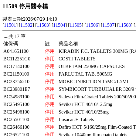
11509 停用醫令檔
製表日期:2026/07/29 14:10
[
11501
] [
11502
] [
11503
] [
11504
] [
11505
] [
11506
] [
11507
] [
11508
] [
.....共 17 筆
健保碼
註
藥品名稱
A041651100
停用
KIRADIN F.C. TABLETS 300MG [R
BC112251G0
停用
COSTI TABLETS
BC17140100
停用
OLBETAM 250MG CAPSULES
BC21150100
停用
FARLUTAL TAB. 500MG
BC23756210
停用
MOBIC INJECTION 15MG/1.5ML
BC239801E7
停用
SYMBICORT TURBUHALER 320/9 
BC24989100
停用
Stalevo Film-Coated Tablets 200/50/20
BC25495100
停用
Sevikar HCT 40/10/12.5mg
BC25496100
停用
Sevikar HCT 40/10/25mg
BC25501100
停用
Losacar-H Tablets
BC26466100
停用
Dafiro HCT 5/160/25mg Film-Coated Ta
BC26521100
停用
Sevikar 10/40mg film coated tablets