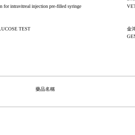
for intravitreal injection pre-filled syringe
VE
UCOSE TEST
金
GE
藥品名稱