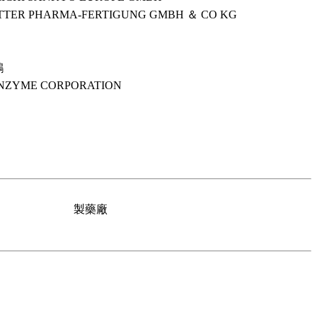
TTER PHARMA-FERTIGUNG GMBH ＆ CO KG
鴻
NZYME CORPORATION
製藥廠