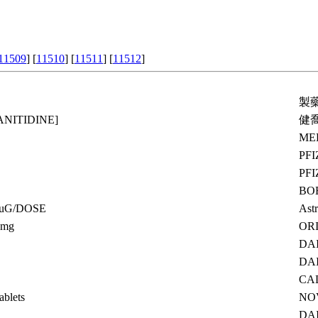
11509
] [
11510
] [
11511
] [
11512
]
製
ANITIDINE]
健
ME
PFI
PFI
BO
uG/DOSE
Ast
0mg
OR
DA
DA
CA
blets
NOV
DA